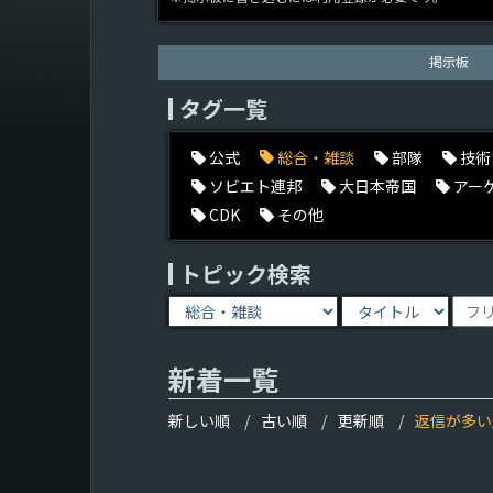
掲示板
タグ一覧
公式
総合・雑談
部隊
技術
ソビエト連邦
大日本帝国
アー
CDK
その他
トピック検索
新着一覧
新しい順
古い順
更新順
返信が多い