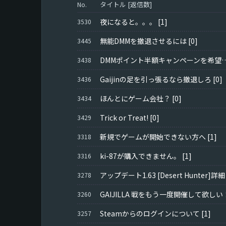
タイトル [返信数]
No.
夜になると。。。
[1]
3530
無能DMMを撤退させるには
[0]
3445
DMMポイント半額キャンペーンを
3438
Gaijinの足を引っ張るなら撤退しろ
[0]
3436
ほんとにゲーム会社？
[0]
3434
Trick or Treat!
[0]
3429
新規でゲームが開始できない方へ
[1]
3318
ki-87が購入できません。
[1]
3316
アップデート1.63 [Desert Hunter]詳細
3278
GAIJILLA 戦をもう一度開催して欲しい
3260
Steamからのログインについて
[1]
3257