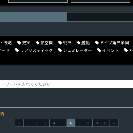
・戦略
史実
航空機
戦車
艦艇
ドイツ第三帝国
ケード
リアリスティック
シュミレーター
イベント
カ
順
«
1
2
3
4
5
6
7
8
9
10
»