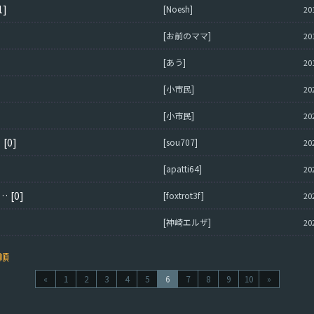
1]
[Noesh]
20
[お前のママ]
20
[あう]
20
[小市民]
20
[小市民]
20
る
[0]
[sou707]
20
[apatti64]
20
とした時に、DMMの支払いページにリンクされない。
[0]
[foxtrot3f]
20
[神崎エルザ]
20
順
«
1
2
3
4
5
6
7
8
9
10
»