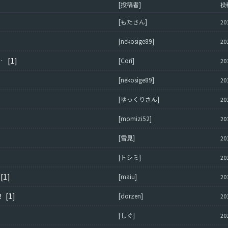
[投稿者]
投
[もたさん]
20
[nekosige89]
20
希望します！（強く
[1]
[Cori]
20
[nekosige89]
20
[ゆっくりさん]
20
[momizi52]
20
[雪見]
20
[トシミ]
20
[1]
[maiu]
20
！
[1]
[dorzen]
20
[しぐ]
20