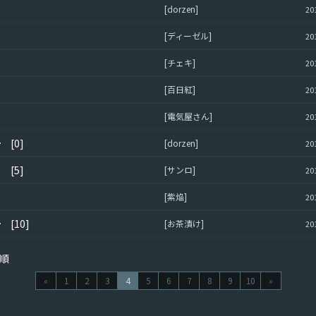
[dorzen]
20
[ディーゼル]
20
[チェキ]
20
[百日紅]
20
[電気屋さん]
20
るだろう
[0]
[dorzen]
20
ついて
[5]
[サンロ]
20
[紫焔]
20
胸糞悪すぎる
[10]
[お茶漬け]
20
順
«
1
2
3
4
5
6
7
8
9
10
»