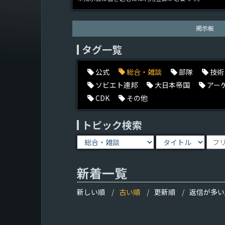
掲示板
タグ一覧
公式
総合・雑談
部隊
技術
ソビエト連邦
大日本帝国
アー
CDK
その他
トピック検索
新着一覧
新しい順
古い順
更新順
返信が多い