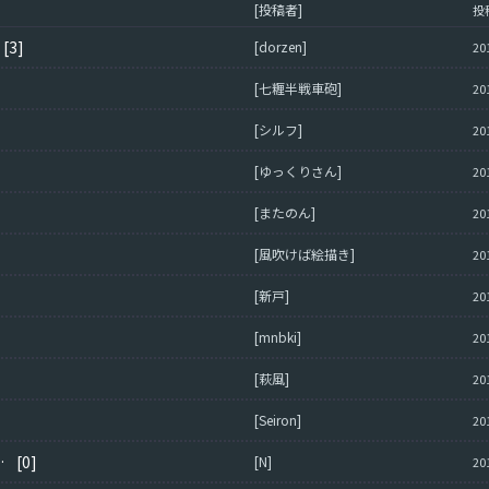
[投稿者]
投
[3]
[dorzen]
20
[七糎半戦車砲]
20
[シルフ]
20
[ゆっくりさん]
20
[またのん]
20
[風吹けば絵描き]
20
[新戸]
20
[mnbki]
20
[萩風]
20
[Seiron]
20
最適化が適用されません
[0]
[N]
20