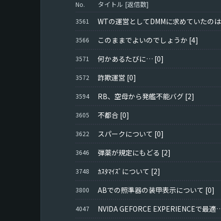
タイトル [返信数]
No.
WTの運営としてDMMに求めていたのは
3561
このままでよいのでしょうか
[4]
3566
何かあるたびに…
[0]
3571
詐欺運営
[0]
3572
RB、空母から発艦不能バグ
[2]
3594
不都合
[0]
3605
スパークについて
[0]
3622
弾薬が規定にもどる
[2]
3646
ｶｽﾀﾏｲｽﾞについて
[2]
3748
ABでの照準器の装甲表示について
[0]
3800
NVIDA GEFORCE EXPERIENCEで
4047