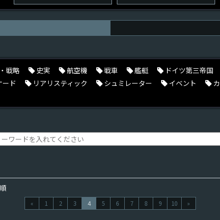
・戦略
史実
航空機
戦車
艦艇
ドイツ第三帝国
ケード
リアリスティック
シュミレーター
イベント
カ
順
«
1
2
3
4
5
6
7
8
9
10
»