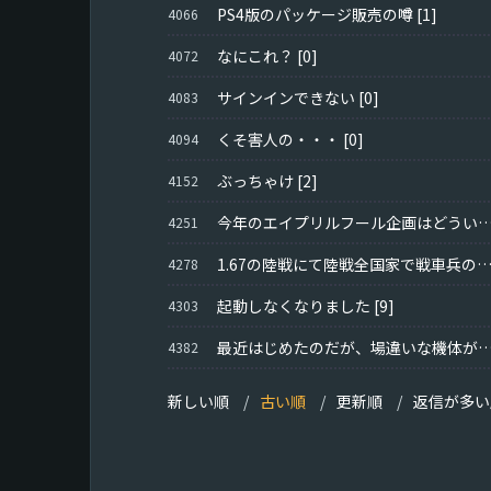
PS4版のパッケージ販売の噂
[1]
4066
なにこれ？
[0]
4072
サインインできない
[0]
4083
くそ害人の・・・
[0]
4094
ぶっちゃけ
[2]
4152
今年のエイプリルフール企画はどういったものにな
4251
1.67の陸戦にて陸戦全国家で戦車兵の音声に日本語音声が適用された件に
4278
起動しなくなりました
[9]
4303
最近はじめたのだが、場違いな機体がいるレートに放り込まれてばかりで
4382
新しい順
古い順
更新順
返信が多い