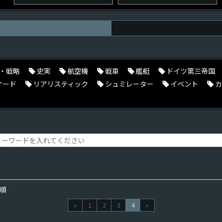
・戦略
史実
航空機
戦車
艦艇
ドイツ第三帝国
ケード
リアリスティック
シュミレーター
イベント
カ
順
«
1
2
3
4
»