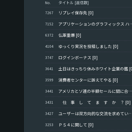
タイトル [返信数]
No.
リプレイ保存先
[0]
7267
アプリケーションのグラフィックス ハードウェアへの
7152
仏軍重爆
[0]
6372
ゆっくり実況を投稿しました
[0]
4104
ログインボーナス
[0]
3747
土日はきっちり休みホワイト企業の鑑
[
3641
消費者センターに訴えてやる
[0]
3599
アメリカとソ連の半額セールに間に合わなかった件につい
3441
仕 事 し て ま す か ？
[0]
3431
ユーザーは双方向的な交流を求めている。何らか
3427
ＰＳ４に関して
[0]
3253