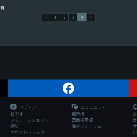
順
«
1
2
3
4
»
メディア
コミュニティ
ビデオ
掲示板
カ
スクリーンショット
画像掲示板
カ
壁紙
海外フォーラム
サ
サウンドトラック
C