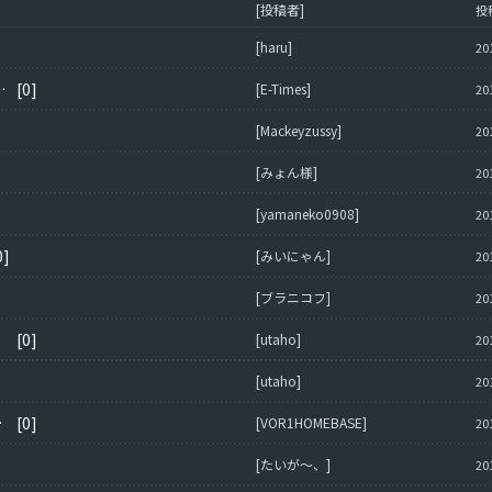
[投稿者]
投
[haru]
20
アクセスはブロックされました。
[0]
[E-Times]
20
[Mackeyzussy]
20
[みょん様]
20
[yamaneko0908]
20
0]
[みいにゃん]
20
[ブラニコフ]
20
ては？
[0]
[utaho]
20
[utaho]
20
の措置を
[0]
[VOR1HOMEBASE]
20
[たいが～、]
20