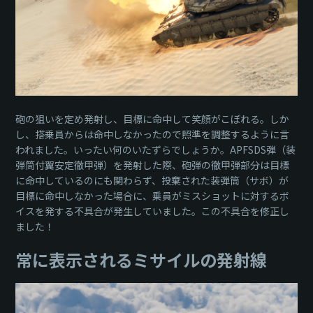
砲の狙いを定め発射し、目標に命中して笑顔がこぼれる。しか
し、搭乗員からは命中しなかったので照準を調整するように言
われました。いったい何のいたずらでしょうか。APFSDS弾（装
弾筒付翼安定徹甲弾）を発射した際、砲弾の徹甲弾部分は目標
に命中しているのにも関わらず、投棄された装弾筒（サボ）が
目標に命中しなかった場合に、乗員がミスショットに対するボ
イスを発する不具合が発生していました。この不具合を修正し
ました！
常に表示されるミサイルの発射線