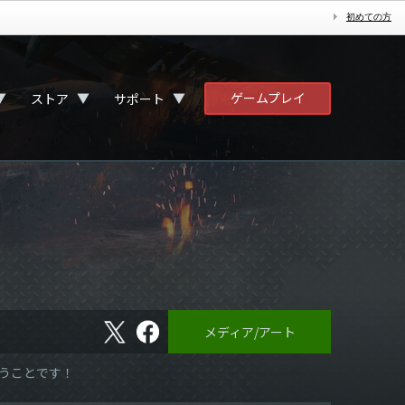
初めての方
ゲームプレイ
▼
▼
▼
ストア
サポート
X
フ
メディア/アート
ェ
イ
ス
言うことです！
ブ
ッ