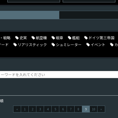
・戦略
史実
航空機
戦車
艦艇
ドイツ第三帝国
ケード
リアリスティック
シュミレーター
イベント
カ
順
«
1
2
3
4
5
6
7
8
9
10
»