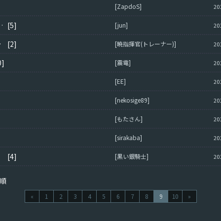
[ZapdoS]
20
認証エラーになる。
[5]
[jun]
20
マン?】
[2]
[暁指揮官(トレーナー)]
20
0]
[震電]
20
[EE]
20
[nekosige89]
20
[もたさん]
20
[sirakaba]
20
い？
[4]
[黒い銀騎士]
20
順
«
1
2
3
4
5
6
7
8
9
10
»