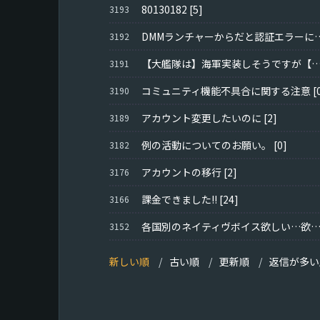
80130182
[5]
3193
DMMランチャーからだと
3192
【大艦隊は】海軍実装しそうですが【ロ
3191
コミュニティ機能不具合に関する注意
[
3190
アカウント変更したいのに
[2]
3189
例の活動についてのお願い。
[0]
3182
アカウントの移行
[2]
3176
課金できました!!
[24]
3166
各国別のネイティヴボイス欲しい…欲しくな
3152
新しい順
古い順
更新順
返信が多い