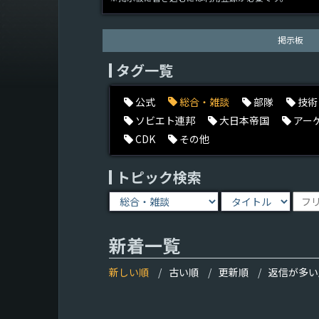
掲示板
タグ一覧
公式
総合・雑談
部隊
技術
ソビエト連邦
大日本帝国
アー
CDK
その他
トピック検索
新着一覧
新しい順
古い順
更新順
返信が多い