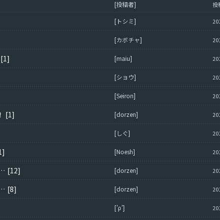
[投稿者]
投
[トシミ]
20
[カボチャ]
20
[1]
[maiu]
20
[ショウ]
20
[Seiron]
20
！
[1]
[dorzen]
20
[しぐ]
20
1]
[Noesh]
20
Tに実装して欲しい【陸軍ユニット】は？
[12]
[dorzen]
20
Tに実装して欲しい【空軍ユニット】は？
[8]
[dorzen]
20
[’ρ’]
20