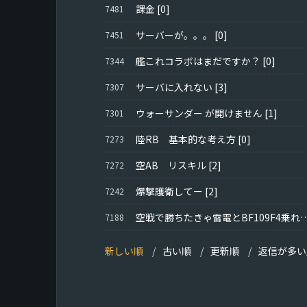
課金
[0]
7481
サーバーが。。。
[0]
7451
艦これコラボはまだですか？
[0]
7344
サーバに入れない
[3]
7307
ウォーサンダー が開けません
[1]
7301
陸RB 基本的な考え方
[0]
7273
空AB リスキル
[2]
7272
爆撃護衛してー
[2]
7242
空戦で勝ちたきゃ雷電とBF109F
7188
新しい順
古い順
更新順
返信が多い