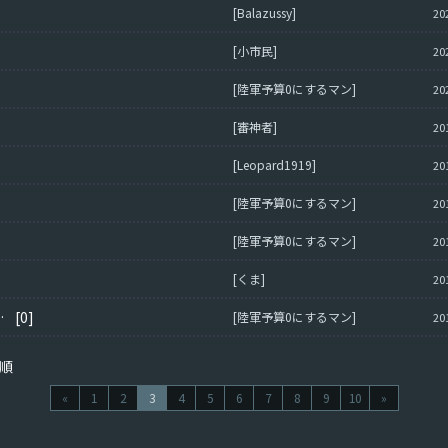
[Balazussy]
20
[小市民]
20
[陸軍予算0にするマン]
20
[審神者]
20
[Leopard1919]
20
[陸軍予算0にするマン]
20
[陸軍予算0にするマン]
20
[くま]
20
4乗れ これ真理
[0]
[陸軍予算0にするマン]
20
順
«
1
2
3
4
5
6
7
8
9
10
»