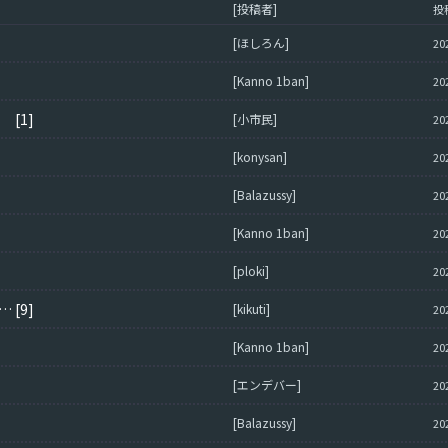
[投稿者]
投
[ほしろん]
20
[Kanno 1ban]
20
。。
[1]
[小市民]
20
[konysan]
20
[Balazussy]
20
[Kanno 1ban]
20
[ploki]
20
ードが非常に遅い件ヽ(´Д｀ヽ)。みなさんの平均教えて(/≧◇≦＼)
[9]
[kikuti]
20
[Kanno 1ban]
20
[エンデバー]
20
[Balazussy]
20