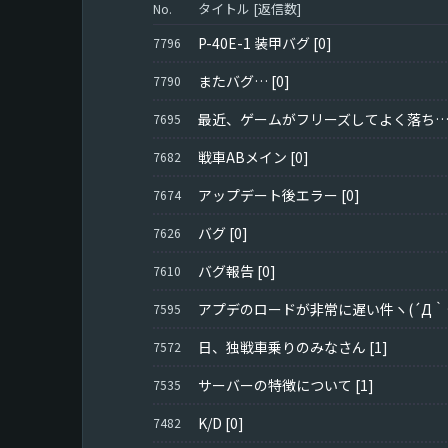
タイトル [返信数]
No.
P-40E-1 装甲バグ
[0]
7796
またバグ…
[0]
7790
最近、ゲームがフリーズしてよく落ちるんだが
7695
戦車ABメイン
[0]
7682
アップデート後エラー
[0]
7674
バグ
[0]
7626
バグ報告
[0]
7610
アプデのロ
7595
日、独戦車乗りのみなさん
[1]
7572
サーバーの特徴について
[1]
7535
K/D
[0]
7482