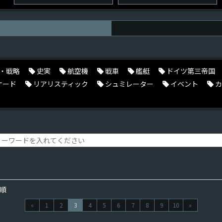
・戦略
史実
航空機
戦車
艦艇
ドイツ第三帝国
ケード
リアリスティック
シュミレーター
イベント
カ
順
«
1
2
3
4
5
6
7
8
9
10
»