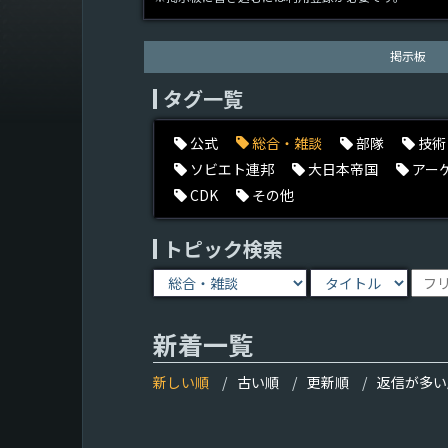
掲示板
タグ一覧
公式
総合・雑談
部隊
技術
ソビエト連邦
大日本帝国
アー
CDK
その他
トピック検索
新着一覧
新しい順
古い順
更新順
返信が多い