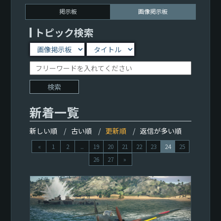
掲示板
画像掲示板
トピック検索
新着一覧
新しい順
古い順
更新順
返信が多い順
«
1
2
...
19
20
21
22
23
24
25
26
27
»