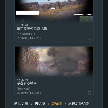
3270
白岩要塞の怪奇現象
[doridori101]
2016/09/14 22:59
[0]
3269
浮遊する戦車
[TomKate]
2016/09/13 22:59
[0]
新しい順
古い順
更新順
返信が多い順