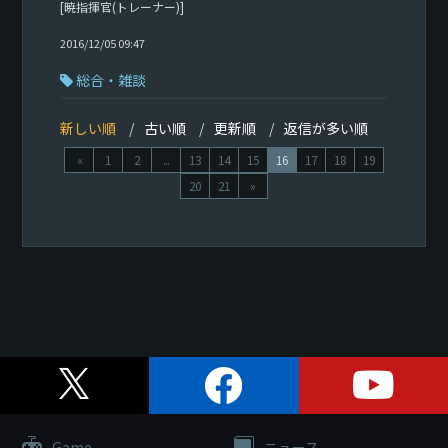
[暁指揮官(トレーナー)]
2016/12/05 09:47
総合・雑談
新しい順
古い順
更新順
返信が多い順
«
1
2
...
13
14
15
16
17
18
19
20
21
»
Game
ニュース