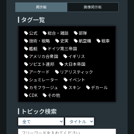
掲示板
画像掲示板
タグ一覧
公式
総合・雑談
部隊
技術・戦略
史実
航空機
戦車
艦艇
ドイツ第三帝国
アメリカ合衆国
イギリス
ソビエト連邦
大日本帝国
アーケード
リアリスティック
シュミレーター
イベント
カモフラージュ
スキン
デカール
CDK
その他
トピック検索