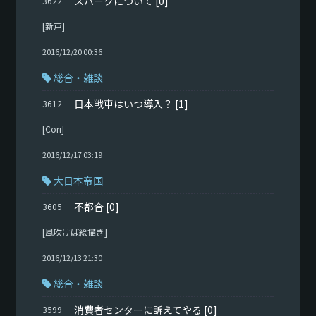
スパークについて
[0]
3622
[新戸]
2016/12/20 00:36
総合・雑談
日本戦車はいつ導入？
[1]
3612
[Cori]
2016/12/17 03:19
大日本帝国
不都合
[0]
3605
[風吹けば絵描き]
2016/12/13 21:30
総合・雑談
消費者センターに訴えてやる
[0]
3599