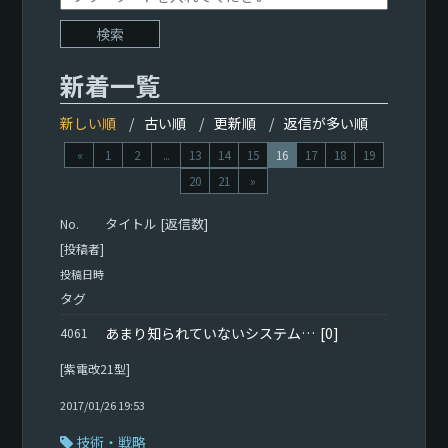
新着一覧
新しい順
古い順
更新順
返信が多い順
«
1
2
...
13
14
15
16
17
18
19
20
21
»
タイトル [返信数]
No.
[投稿者]
投稿日時
タグ
あまり知られていないシステム、ミッションエディターについて
[0]
4061
[紫電改21型]
2017/01/26 19:53
技術・戦略