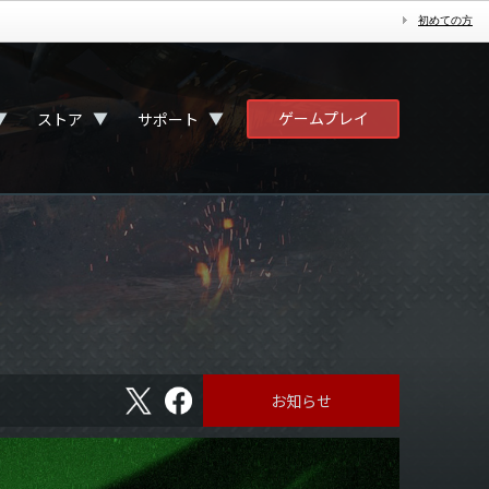
初めての方
ゲームプレイ
▼
▼
▼
ストア
サポート
X
フ
お知らせ
ェ
イ
ス
ブ
ッ