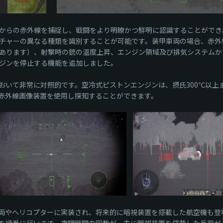
からの赤外線を捕捉し、戦闘をより明瞭かつ鮮明に認識することができ
チャーの異なる種類を識別することが可能です。装甲車両の場合、赤外
あります）、射撃時の銃の温度上昇、エンジン領域及び排気システムか
ジンを停止する機能を追加しました。
おいて非常に対照的です。空冷式ピストンエンジンは、摂氏300℃以上
赤外線画像装置を使用し探知することができます。
甲車両やヘリコプターに実装され、将来的に暗視装置を搭載した航空機も
を順番に行います。夜間戦闘の回数が、主に暗視装置を搭載した兵器が