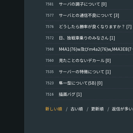
サーバの調子について
[0]
7581
サーバとの通信不良について
[3]
7577
どうしたら勝率が良くなりますか？
[7]
7576
日、独戦車乗りのみなさん
[1]
7572
M4A1(76)w及びm4
7568
見たことのないデカール
[0]
7560
サーバーの特徴について
[1]
7535
隼一型について(SB)
[0]
7523
描画バグ
[1]
7516
新しい順
古い順
更新順
返信が多い