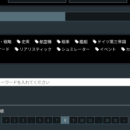
・戦略
史実
航空機
戦車
艦艇
ドイツ第三帝国
ケード
リアリスティック
シュミレーター
イベント
カ
順
«
1
2
...
5
6
7
8
9
10
11
...
20
21
»