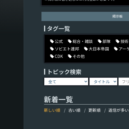
掲示板
タグ一覧
公式
総合・雑談
部隊
技術
ソビエト連邦
大日本帝国
アー
CDK
その他
トピック検索
新着一覧
新しい順
古い順
更新順
返信が多い