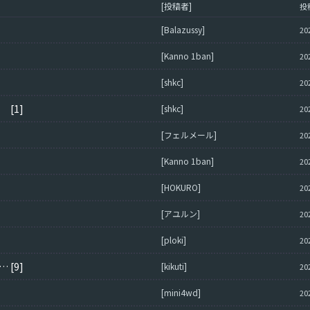
[投稿者]
投
[Balazussy]
20
[Kanno 1ban]
20
[shkc]
20
[1]
[shkc]
20
[フェルメール]
20
[Kanno 1ban]
20
[HOKURO]
20
[アユルン]
20
[ploki]
20
ードが非常に遅い件ヽ(´Д｀ヽ)。みなさんの平均教えて(/≧◇≦＼)
[9]
[kikuti]
20
[mini4wd]
20