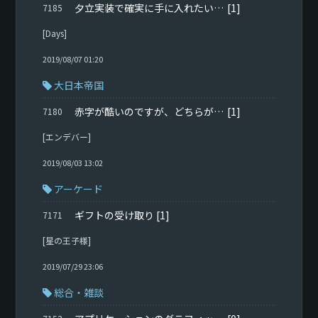
夕立実装で確実に手に入れたい提督に向けて(5000円~6000円ほどの課金できる方)
[1]
7185
[Days]
2019/08/07 01:20
大日本帝国
赤字が酷いのですが、どちらが良いですか？
[1]
7180
[エンデバー]
2019/08/03 13:02
アーケード
ギフトの受け取り
[1]
7171
[星の王子様]
2019/07/29 23:06
総合・雑談