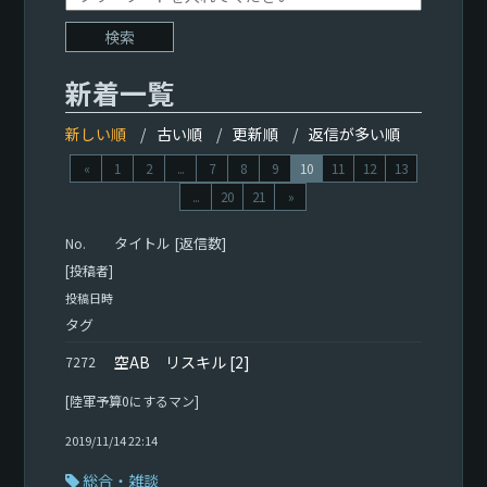
新着一覧
新しい順
古い順
更新順
返信が多い順
«
1
2
...
7
8
9
10
11
12
13
...
20
21
»
タイトル [返信数]
No.
[投稿者]
投稿日時
タグ
空AB リスキル
[2]
7272
[陸軍予算0にするマン]
2019/11/14 22:14
総合・雑談