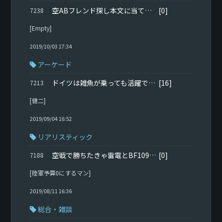
空ABフレンド探し本文に当てはまる方待ってます
[0]
7238
[Empty]
2019/10/03 17:34
アーケード
ドイツは雑魚が乗っても活躍できる最強国家。
[16]
7213
[健二]
2019/09/04 16:52
リアリスティック
空戦で勝ちたきゃ雷電とBF109F4乗れ これ真理
[0]
7188
[陸軍予算0にするマン]
2019/08/11 16:36
総合・雑談