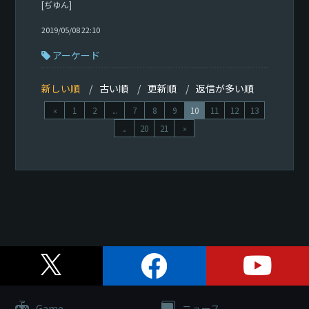
[ぢゆん]
2019/05/08 22:10
アーケード
新しい順
古い順
更新順
返信が多い順
«
1
2
...
7
8
9
10
11
12
13
...
20
21
»
Game
ニュース