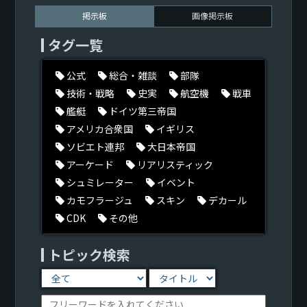
掲示板
画像掲示板
タグ一覧
公式
総合・雑談
部隊
技術・戦略
史実
航空機
戦車
艦艇
ドイツ第三帝国
アメリカ合衆国
イギリス
ソビエト連邦
大日本帝国
アーケード
リアリスティック
シュミレーター
イベント
カモフラージュ
スキン
デカール
CDK
その他
トピック検索