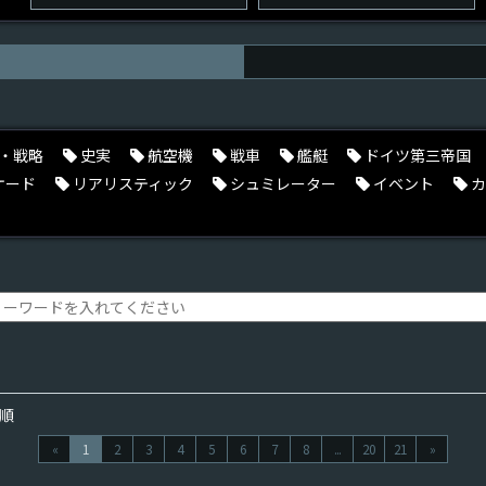
・戦略
史実
航空機
戦車
艦艇
ドイツ第三帝国
ケード
リアリスティック
シュミレーター
イベント
カ
順
«
1
2
3
4
5
6
7
8
...
20
21
»