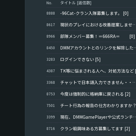
タイトル [返信数]
No.
-96Cat-クラン入隊募集します。
[0]
8888
現状のプレイにおける改善提案しません
8617
部隊メンバー募集！＝666RA＝
[0]
8966
DMMアカウントとのリンク
8450
ログインできない
[5]
3283
TK等に悩まされる人へ、対処方法など
4387
チャットで日本語入力できません・
3368
今度は強制的に格納庫に戻される
[2]
8753
チート行為の報告の仕方わかりますか
7501
現在、DMMGamePlayerや公式ランチャーから811100
3399
クラン戦興味ある方募集してます
[2]
8716