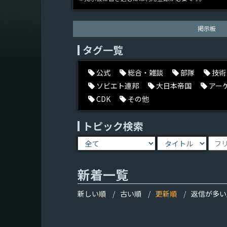
掲示板
タグ一覧
公式
総合・雑談
部隊
技術
ソビエト連邦
大日本帝国
アー
CDK
その他
トピック検索
新着一覧
新しい順
古い順
更新順
返信が多い