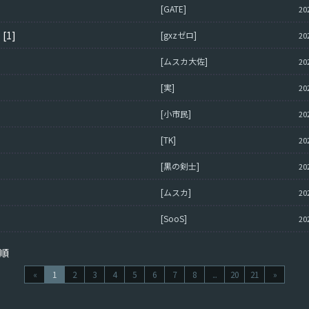
[GATE]
20
い
[1]
[gxzゼロ]
20
[ムスカ大佐]
20
[実]
20
[小市民]
20
[TK]
20
[黒の剣士]
20
[ムスカ]
20
[SooS]
20
順
«
1
2
3
4
5
6
7
8
...
20
21
»