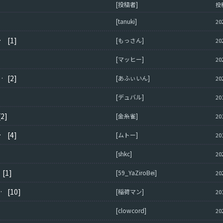
[投稿者]
投
[tanuki]
20
か？？
[1]
[もっさん]
20
[マッヒー]
20
を解除したいんですが
[2]
[あふぃいん]
20
[デュバル]
20
[2]
[金糸雀]
20
・・。
[4]
[ムトー]
20
[shkc]
20
？
[1]
[59_YaZiroBei]
20
13エラーが出る方に質問です
[10]
[稲荷マン]
20
[clowcord]
20