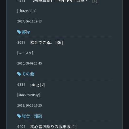
【部隊募集】＝ENTER＝は隊員を募集している！！（・д・´ヾ
[1]
4578
[ekuzekuter]
2017/06/11 19:53
部隊
課金できぬ。
[36]
3097
[ユースケ]
2016/08/09 23:45
その他
ping
[2]
6387
[Mackeyzussy]
2018/10/23 16:25
総合・雑談
初心者お断りの戦車戦
[1]
6407