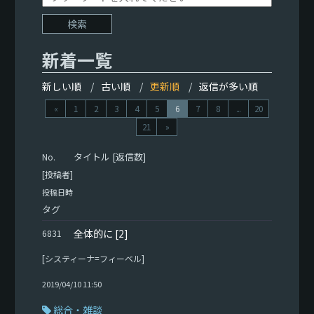
新着一覧
新しい順
古い順
更新順
返信が多い順
«
1
2
3
4
5
6
7
8
...
20
21
»
タイトル [返信数]
No.
[投稿者]
投稿日時
タグ
全体的に
[2]
6831
[システィーナ=フィーベル]
2019/04/10 11:50
総合・雑談