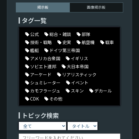
掲示板
画像掲示板
タグ一覧
公式
総合・雑談
部隊
技術・戦略
史実
航空機
戦車
艦艇
ドイツ第三帝国
アメリカ合衆国
イギリス
ソビエト連邦
大日本帝国
アーケード
リアリスティック
シュミレーター
イベント
カモフラージュ
スキン
デカール
CDK
その他
トピック検索