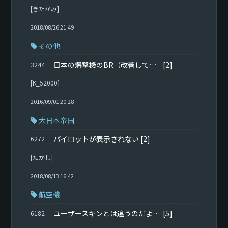
[きたかみ]
2018/08/26 21:49
その他
日本の爆撃機のBR（改善して欲しい）
[2]
3244
[K_52000]
2016/09/01 20:28
大日本帝国
パイロットが表示されない
[2]
6272
[たかし]
2018/08/13 16:42
航空機
ユーザースキンとは違うのだよ、ユーザースキンとは！第503統合戦闘航空団出撃す！
[5]
6182