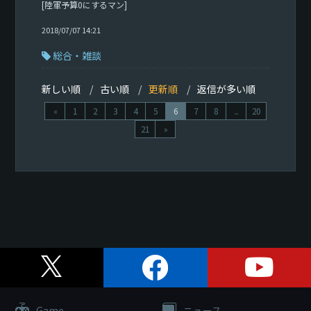
[陸軍予算0にするマン]
2018/07/07 14:21
総合・雑談
新しい順
古い順
更新順
返信が多い順
«
1
2
3
4
5
6
7
8
...
20
21
»
Game
ニュース