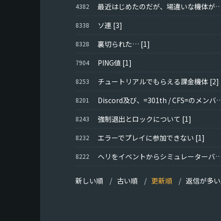
最近はじめたのだが、場違いな機体がいるレートに放り込まれてばかりで
4382
ソ連
[3]
8338
裏切られた…
[1]
8328
PING値
[1]
7904
チュートリアルでもらえる課金機体
[2]
8253
Discord及び、=301th / CFS
8201
強制退出とロックについて
[1]
8243
エラーでプレイに参加できない
[1]
8232
ヘリをイベントからシミュレーターバトルに移してくれ
8222
新しい順
古い順
更新順
返信が多い