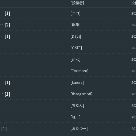
[投稿者]
投
いんだが？
[1]
[ニコ]
20
X（フライトスティック・ジョイスティック）の設定について
[2]
[幽季]
20
クラメン募集中 AB,RB,SB,陸,海,空,国家,問わず 初心者ものんびり勢も歓迎
[1]
[Days]
20
[GATE]
20
[shkc]
20
[Torimaru]
20
[1]
[karura]
20
hotas4ジョイスティックの操作設定について
[1]
[theagemoti]
20
[ぢゆん]
20
[紅一]
20
へ
[1]
[おたつー]
20