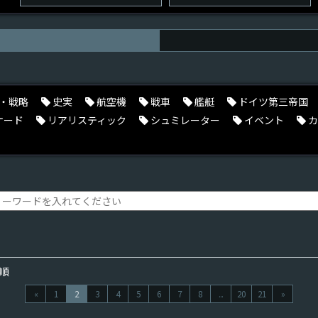
・戦略
史実
航空機
戦車
艦艇
ドイツ第三帝国
ケード
リアリスティック
シュミレーター
イベント
カ
順
«
1
2
3
4
5
6
7
8
...
20
21
»