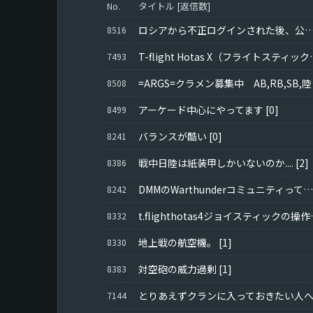
タイトル [返信数]
No.
ロシアから不正ログインされた後、公式に問い合わせしても回答無
8516
T-flight Hotas 
7493
=ARGS=
8508
アーケード中心にやってます
[0]
8499
バランスが酷い
[0]
8241
戦中日陸は紙装甲しかいないのか....
[2]
8386
DMMのWarthunderコミュニティって死んでるよね。
8242
t.flight
8332
地上戦の航空機。
[1]
8330
対空砲の威力過剰
[1]
8383
とりあえずクランに入っておきたい人
7144