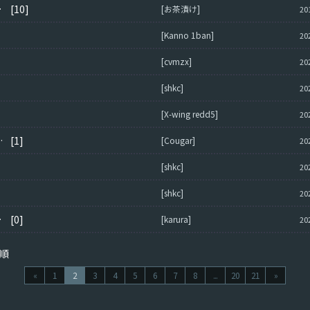
胸糞悪すぎる
[10]
[お茶漬け]
20
[Kanno 1ban]
20
[cvmzx]
20
[shkc]
20
[X-wing redd5]
20
=のメンバー募集！
[1]
[Cougar]
20
[shkc]
20
[shkc]
20
ーーーーー
[0]
[karura]
20
順
«
1
2
3
4
5
6
7
8
...
20
21
»