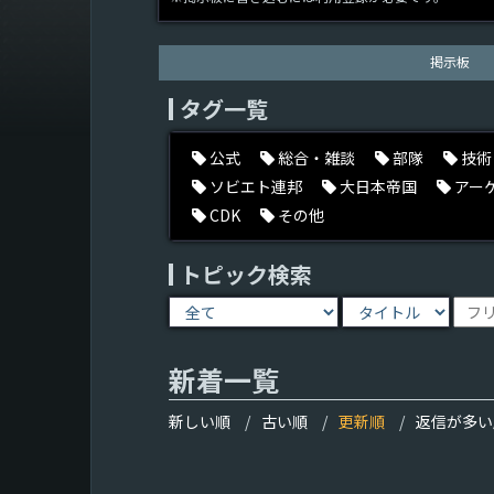
掲示板
タグ一覧
公式
総合・雑談
部隊
技術
ソビエト連邦
大日本帝国
アー
CDK
その他
トピック検索
新着一覧
新しい順
古い順
更新順
返信が多い