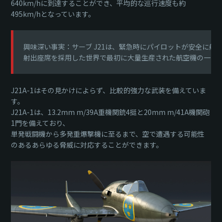
640km/hに到達することができ、平均的な巡行速度も約
495km/hとなっています。
興味深い事実：サーブ J21は、緊急時にパイロットが安全に航
射出座席を採用した世界で最初に大量生産された航空機の一つ
J21A-1はその見かけによらず、比較的強力な武装を備えていま
す。
J21A-1は、13.2mm m/39A重機関銃4挺と20mm m/41A機関砲
1門を備えており、
単発戦闘機から多発重爆撃機に至るまで、空で遭遇する可能性
のあるあらゆる脅威に対応することができます。