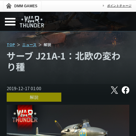
DMM GAMES
ポイントチャージ
TOP
ニュース
解説
サーブ J21A-1：北欧の変わ
り種
X
フ
2019-12-17 01:00
ェ
解説
イ
ス
ブ
ッ
ク